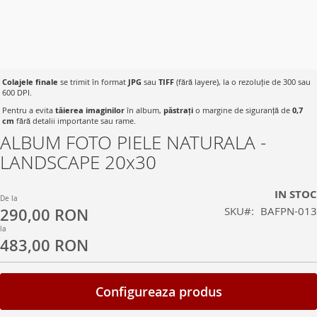
Colajele finale
se trimit în format
JPG
sau
TIFF
(fără layere), la o rezoluție de 300 sau
600 DPI.
Pentru a evita
tăierea imaginilor
în album,
păstrați
o margine de siguranță de
0,7
cm
fără detalii importante sau rame.
ALBUM FOTO PIELE NATURALA -
Skip
to
LANDSCAPE 20x30
the
beginning
IN STOC
of
De la
SKU
BAFPN-013
290,00 RON
the
images
la
483,00 RON
gallery
Configureaza produs