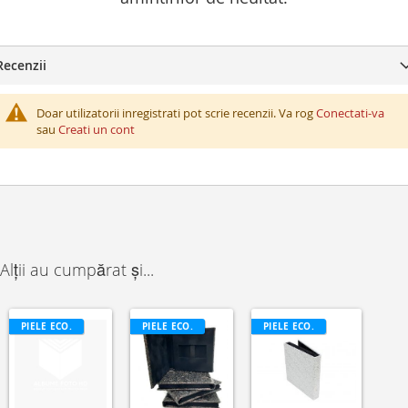
Recenzii
Doar utilizatorii inregistrati pot scrie recenzii. Va rog
Conectati-va
sau
Creati un cont
Alții au cumpărat și...
PIELE ECO.
PIELE ECO.
PIELE ECO.