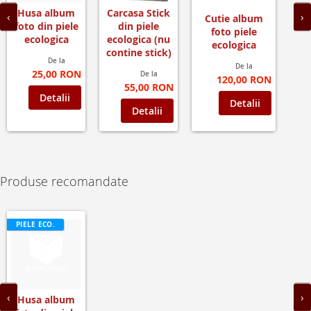
Husa album
Carcasa Stick
‹
›
Cutie album
foto din piele
din piele
foto piele
ecologica
ecologica (nu
ecologica
contine stick)
De la
De la
25,00 RON
De la
120,00 RON
55,00 RON
Detalii
Detalii
Detalii
Produse recomandate
PIELE ECO.
‹
›
Husa album