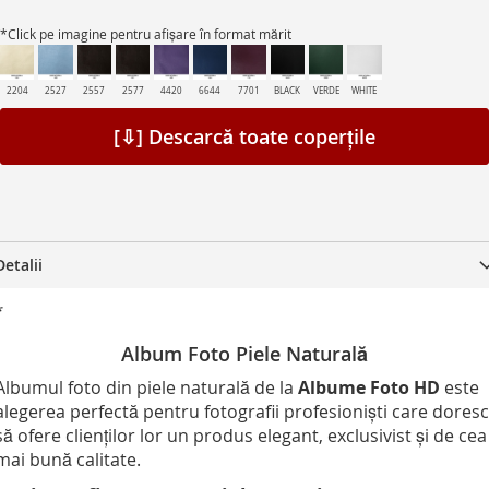
*Click pe imagine pentru afișare în format mărit
2204
2527
2557
2577
4420
6644
7701
BLACK
VERDE
WHITE
[⇩] Descarcă toate coperțile
Detalii
*
Album Foto Piele Naturală
Albumul foto din piele naturală de la
Albume Foto HD
este
alegerea perfectă pentru fotografii profesioniști care doresc
să ofere clienților lor un produs elegant, exclusivist și de cea
mai bună calitate.