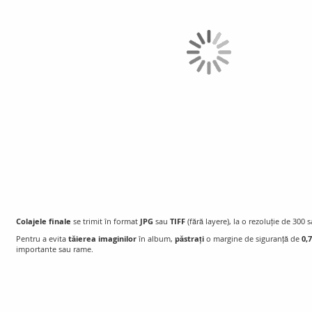
gallery
Colajele finale
se trimit în format
JPG
sau
TIFF
(fără layere), la o rezoluție de 300 
Pentru a evita
tăierea imaginilor
în album,
păstrați
o margine de siguranță de
0,
importante sau rame.
Skip
to
the
beginning