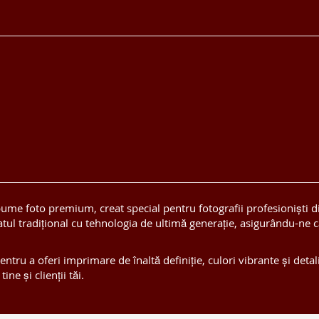
ume foto premium, creat special pentru fotografii profesioniști d
ul tradițional cu tehnologia de ultimă generație, asigurându-ne că 
ru a oferi imprimare de înaltă definiție, culori vibrante și detali
e și clienții tăi.