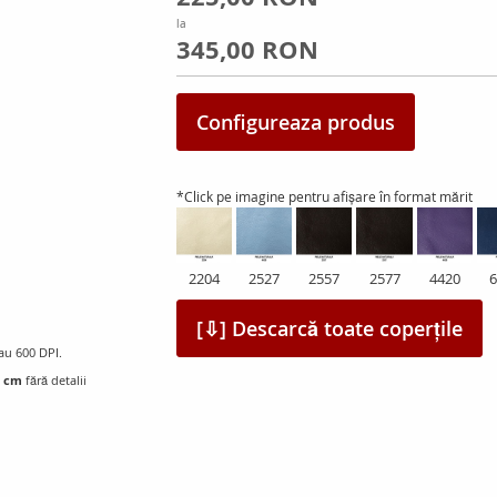
la
345,00 RON
Configureaza produs
*Click pe imagine pentru afișare în format mărit
2204
2527
2557
2577
4420
6
[⇩] Descarcă toate coperțile
sau 600 DPI.
7 cm
fără detalii