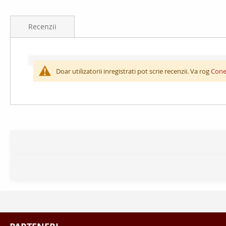
of
the
Recenzii
images
gallery
Doar utilizatorii inregistrati pot scrie recenzii. Va rog
Cone