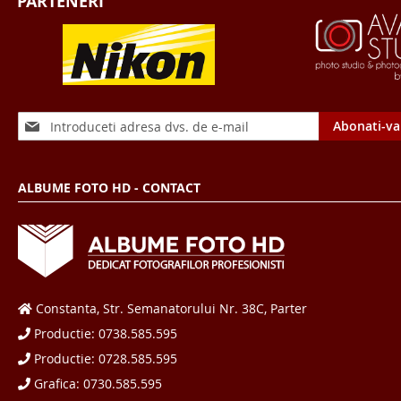
PARTENERI
Sign
Abonati-va
Up
for
Our
ALBUME FOTO HD - CONTACT
Newsletter:
Constanta, Str. Semanatorului Nr. 38C, Parter
Productie: 0738.585.595
Productie: 0728.585.595
Grafica: 0730.585.595