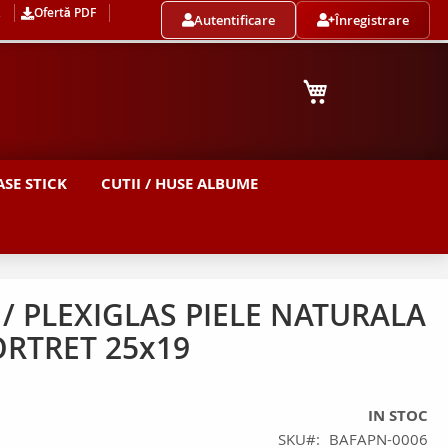
ă
Ofertă PDF
Autentificare
Înregistrare
Cosul meu
SE STICK
CUTII / HUSE ALBUME
/ PLEXIGLAS PIELE NATURALA
ORTRET 25x19
IN STOC
SKU
BAFAPN-0006