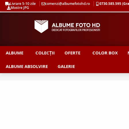
Skip
Livrare 5-10 zile
comenzi@albumefotohd.ro
0730.585.595 (Gra
Mostre JPG
to
Content
ALBUME
COLECȚII
OFERTE
COLOR BOX
ALBUME ABSOLVIRE
GALERIE
Skip
to
the
end
of
the
images