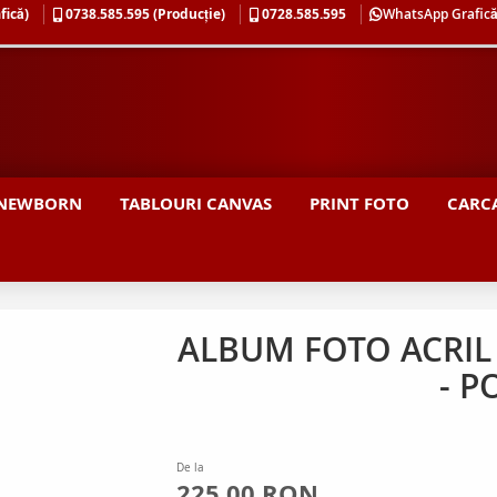
fică)
0738.585.595 (Producție)
0728.585.595
WhatsApp Grafic
NEWBORN
TABLOURI CANVAS
PRINT FOTO
CARCA
ALBUM FOTO ACRIL 
- P
De la
225,00 RON