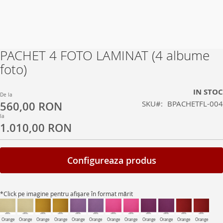
PACHET 4 FOTO LAMINAT (4 albume
Skip
to
foto)
the
beginning
IN STOC
of
De la
SKU
BPACHETFL-004
560,00 RON
the
images
la
1.010,00 RON
gallery
Configureaza produs
*Click pe imagine pentru afișare în format mărit
Orange
Orange
Orange
Orange
Orange
Orange
Orange
Orange
Orange
Orange
Orange
Orange