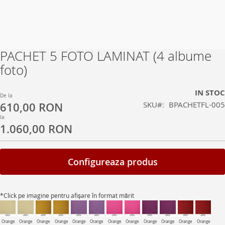
PACHET 5 FOTO LAMINAT (4 albume
Skip
to
foto)
the
beginning
IN STOC
of
De la
SKU
BPACHETFL-005
610,00 RON
the
images
la
1.060,00 RON
gallery
Configureaza produs
*Click pe imagine pentru afișare în format mărit
Orange
Orange
Orange
Orange
Orange
Orange
Orange
Orange
Orange
Orange
Orange
Orange