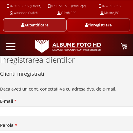
Skip
0730.585.595 (Grafică)
0738.585.595 (Producție)
0728.585.595
to
WhatsApp Grafică
Ofertă PDF
Mostre JPG
Content
Autentificare
Înregistrare
Cos
Inregistrarea clientilor
Clienti inregistrati
Daca aveti un cont, conectati-va cu adresa dvs. de e-mail.
E-mail
Parola