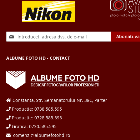
Sign
Abonati-va
Up
for
Our
ALBUME FOTO HD - CONTACT
Newsletter:
Constanta, Str. Semanatorului Nr. 38C, Parter
Productie: 0738.585.595
Productie: 0728.585.595
Grafica: 0730.585.595
comenzi@albumefotohd.ro