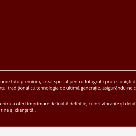
ume foto premium, creat special pentru fotografii profesioniști d
ul tradițional cu tehnologia de ultimă generație, asigurându-ne că 
ru a oferi imprimare de înaltă definiție, culori vibrante și detali
e și clienții tăi.
Copyright © 2019-2026 Albumefotohd.ro